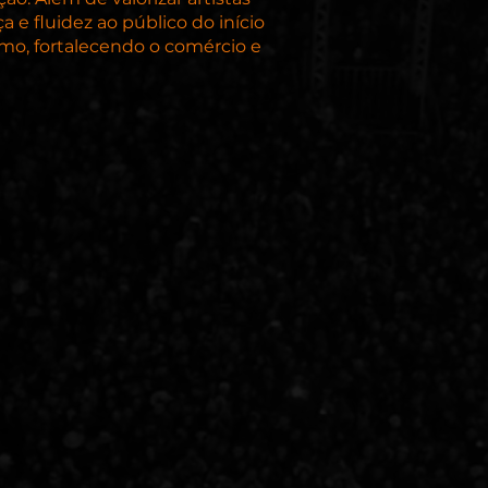
 e fluidez ao público do início
smo, fortalecendo o comércio e