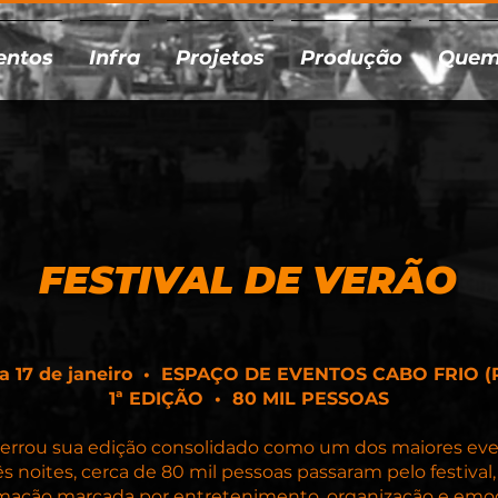
entos
Infra
Projetos
Produção
Quem
FESTIVAL DE VERÃO
 a 17 de janeiro • ESPAÇO DE EVENTOS CABO FRIO (
1ª EDIÇÃO • 80 MIL PESSOAS
ncerrou sua edição consolidado como um dos maiores ev
ês noites, cerca de 80 mil pessoas passaram pelo festiv
mação marcada por entretenimento, organização e emoção